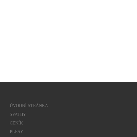
ÚVODNÍ STRÁNKA
SVATBY
CENÍK
PLESY