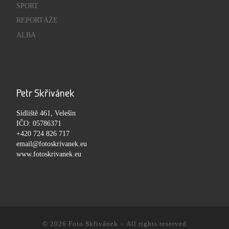
SPORT
REPORTÁŽE
ALBA
Petr Skřivánek
Sídliště 461, Velešín
IČO: 05786371
+420 724 826 717
email@fotoskrivanek.eu
www.fotoskrivanek.eu
© 2026
Foto Skřivánek
– All rights reserved